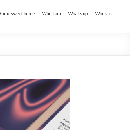
Home sweet home
Who I am
What’s up
Who’s in